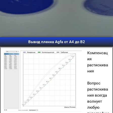
Вывод пленка Agfa от А4 до B2
Компенсац
ия
растискива
ния
Вопрос
растискива
ния всегда
волнует
любую