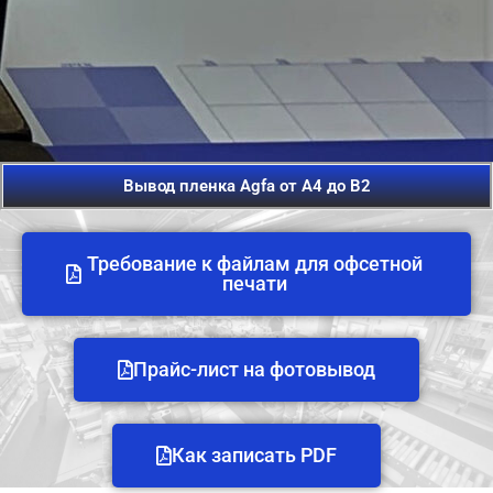
Вывод пленка Agfa от А4 до B2
Требование к файлам для офсетной
печати
Прайс-лист на фотовывод
Как записать PDF